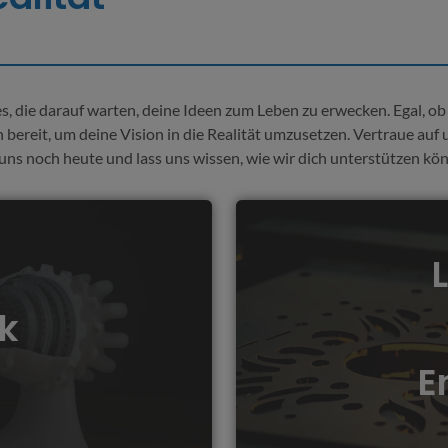
s, die darauf warten, deine Ideen zum Leben zu erwecken. Egal, o
bereit, um deine Vision in die Realität umzusetzen. Vertraue auf
uns noch heute und lass uns wissen, wie wir dich unterstützen kö
e Herstellung von
Mit unserem Lasercu
 Bauteilen und kreativen
Gravuren auf verschiede
k
tigkeit. Entdecke die
Acryl bis hin zu Metall 
ür deine individuellen
und gestalte einzigar
E