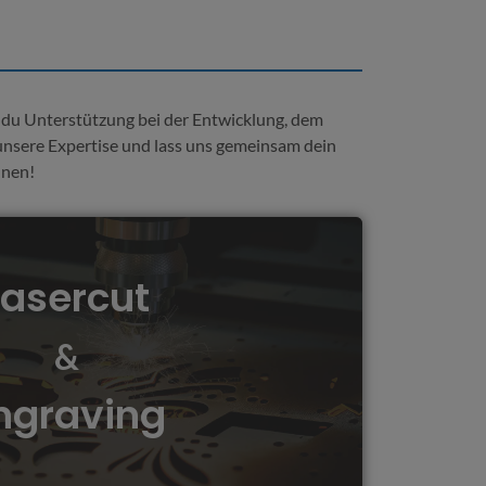
b du Unterstützung bei der Entwicklung, dem
 unsere Expertise und lass uns gemeinsam dein
nnen!
Lasercut
t-Service kannst du präzise Schnitte und
nsten Materialien realisieren - von Holz und
&
und Stoff. Lass deiner Kreativität freien Lauf
tige Designs und personalisierte Produkte.
ngraving
Mehr erfahren...