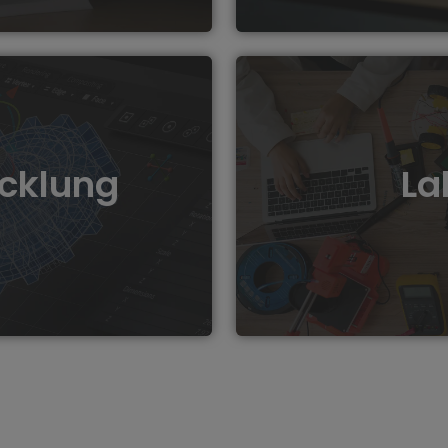
In unseren Schul-Wor
tet umfassende Lösungen
praktisches Lernen, inde
ign bis hin zur
Bereichen Techno
cklung
La
rodukte zum Leben zu
Unser 3D-Drucker-Wartun
Kalibrierungen und Repa
Druckers sicherzus