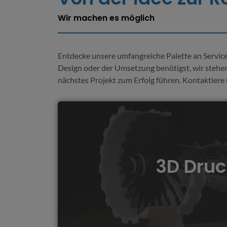
Wir machen es möglich
Entdecke unsere umfangreiche Palette an Service
Design oder der Umsetzung benötigst, wir stehen 
nächstes Projekt zum Erfolg führen. Kontaktiere 
Unser 3D-Druck-Service ermöglicht di
maßgeschneiderten Prototypen, funktionalen
3D Druc
Objekten mit hoher Präzision und Vielsei
unendlichen Möglichkeiten des 3D-Drucks f
Bedürfnisse.
Mehr erfahren...