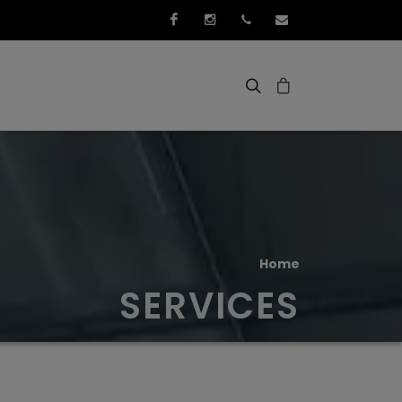
Facebook
Instagram
+352 661 267 276
info@3idee.eu
Home
SERVICES