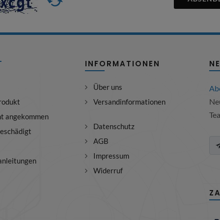
T
INFORMATIONEN
N
Über uns
Ab
Neu
rodukt
Versandinformationen
Te
ht angekommen
Datenschutz
beschädigt
AGB
Impressum
nleitungen
Widerruf
Z