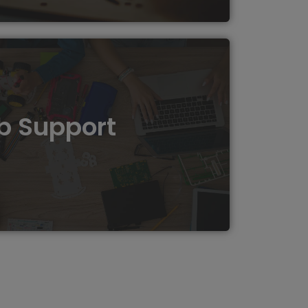
kshops fördern wir kreatives Denken und
m wir Schülern interaktive Erfahrungen in den
logie, Design und Innovation bieten.
b Support
gsservice bietet regelmäßige Inspektionen,
raturen, um die optimale Leistung deines 3D-
tellen und Ausfallzeiten zu minimieren.
Mehr erfahren...