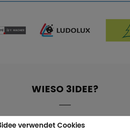
WIESO 3IDEE?
Komplettlösung
3idee verwendet Cookies