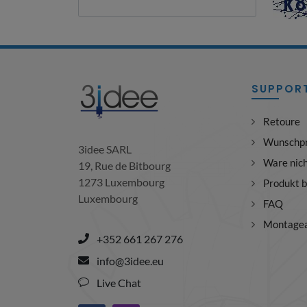
SUPPOR
Retoure
Wunschp
3idee SARL
Ware nic
19, Rue de Bitbourg
1273 Luxembourg
Produkt 
Luxembourg
FAQ
Montagea
+352 661 267 276
info@3idee.eu
Live Chat