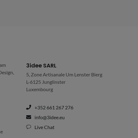
3idee SARL
eam
Design,
5, Zone Artisanale Um Lenster Bierg
L-6125 Junglinster
Luxembourg
+352 661 267 276
info@3idee.eu
Live Chat
ne