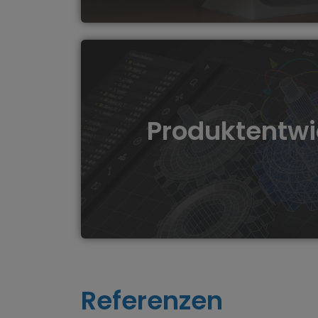
Unser Service für Produktentwicklung bie
von der Ideenfindung über das Des
Produktentwi
Prototypenerstellung, um innovative P
erwecken.
Mehr erfahren...
Referenzen