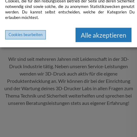
WIESO 3IDEE?
Cookies, die für den reibungslosen Betrieb der Seite und deren Sicherheit
notwendig sind sowie solche, die zu anonymen Statistikzwecken genutzt
werden. Du kannst selbst entscheiden, welche der Kategorien Du
erlauben möchtest.
Alle akzeptieren
Cookies bearbeiten
Komplettlösung & 3D-Druck Leidenschaft
Wir sind seit mehreren Jahren mit Leidenschaft in der 3D-
Druck Industrie tätig. Neben unseren Service-Leistungen
wenden wir 3D-Druck auch aktiv für die eigene
Produktentwicklung an. Wir können dir bei der Einrichtung
und der Wartung deines 3D-Drucker Labs in allen Fragen zum
Thema Technik und Sicherheit weiterhelfen und sprechen bei
unseren Beratungsleistungen stets aus eigener Erfahrung!