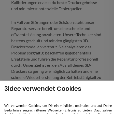
Kalibrierungen erzielst du beste Druckergebnisse
und minimierst potenzielle Fehlerquellen.
Im Fall von Störungen oder Schäden steht unser
Reparaturservice bereit, um eine schnelle und
effiziente Lösung anzubieten. Unsere Techniker sind
bestens geschult und mit den gängigsten 3D-
Druckermodellen vertraut. Sie analysieren das
Problem sorgfältig, beschaffen gegebenenfalls
Ersatzteile und führen die Reparatur professionell
durch. Unser Ziel ist es, den Ausfall deines 3D-
Druckers so gering wie möglich zu halten und eine
schnelle Wiederherstellung der Betriebsfähigkeit zu
gewährleisten.
3idee verwendet Cookies
Wir verwenden Cookies, um Dir ein möglichst optimales und auf Deine
Bedürfnisse zugeschnittenes Webseiten-Erlebnis zu bieten. Dazu zählen