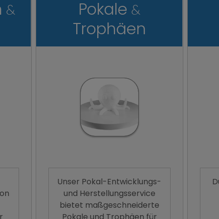
n
Pokale
&
&
Trophäen
Unser Pokal-Entwicklungs-
D
ion
und Herstellungsservice
bietet maßgeschneiderte
r
Pokale und Trophäen für