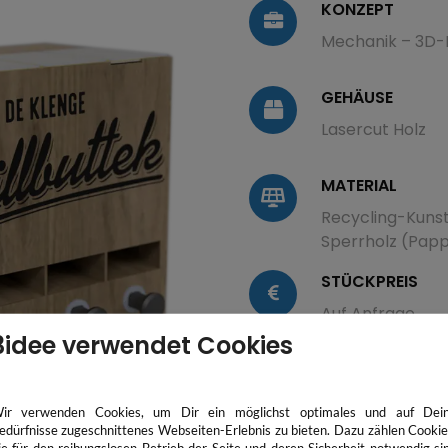
KONZEPT
Mechanik – 3D-
GEHÄUSE
Lasercut Holz
MATERIAL
Recycling-Kunst
Sperrholz (Papp
STÜCKPREIS
Auf Anfrage
3idee verwendet Cookies
LIEFERZEIT
14 - 20 Werktag
ir verwenden Cookies, um Dir ein möglichst optimales und auf Dei
edürfnisse zugeschnittenes Webseiten-Erlebnis zu bieten. Dazu zählen Cookie