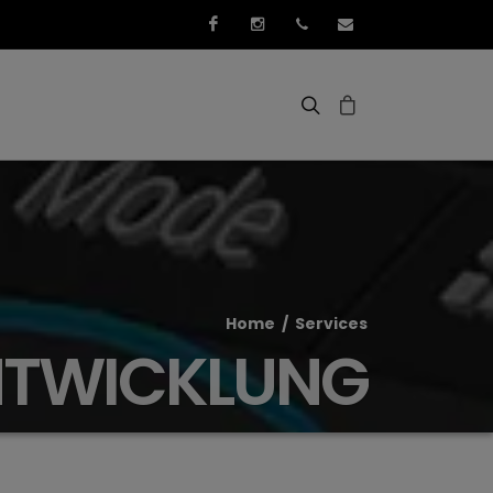
Facebook
Instagram
+352 661 267 276
info@3idee.eu
Home
/
Services
NTWICKLUNG