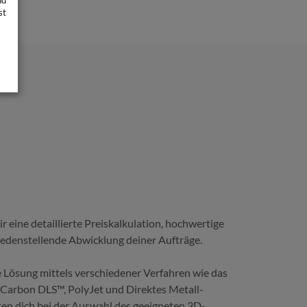
nd
st
 eine detaillierte Preiskalkulation, hochwertige
riedenstellende Abwicklung deiner Aufträge.
e Lösung mittels verschiedener Verfahren wie das
, Carbon DLS™, PolyJet und Direktes Metall-
ten dich bei der Auswahl des geeigneten 3D-