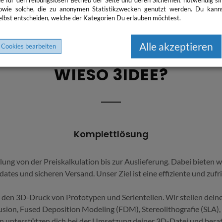
ie für den reibungslosen Betrieb der Seite und deren Sicherheit notwendig si
owie solche, die zu anonymen Statistikzwecken genutzt werden. Du kann
elbst entscheiden, welche der Kategorien Du erlauben möchtest.
Alle akzeptieren
Cookies bearbeiten
WIESO 3IDEE?
Komplettlösung
 von der Preiskalkulation bis zur Auslieferung. Dabei bieten wir
tes und sicheren Versand. Unser Ziel ist eine effiziente und zuf
ür den 3D-Druck von Prototypen und Serienteilen. Wir stellen dein
 Fusion, Fused Deposition Modeling (FDM), Stereolithografie (SLA)
n unterstützen dich bei der Umsetzung deiner 3D-Datei und bera