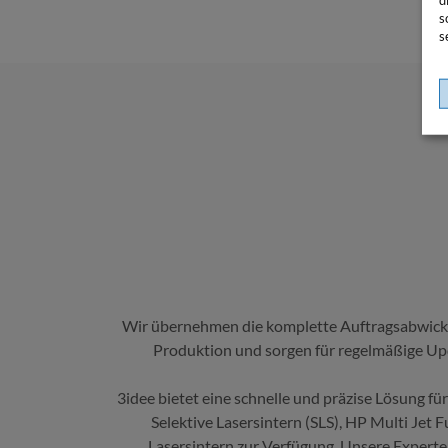
d
s
s
Wir übernehmen die komplette Auftragsabwicklung
Produktion und sorgen für regelmäßige Upda
3idee bietet eine schnelle und präzise Lösung f
Selektive Lasersintern (SLS), HP Multi Jet
Lasersintern zur Verfügung. Unsere Experte